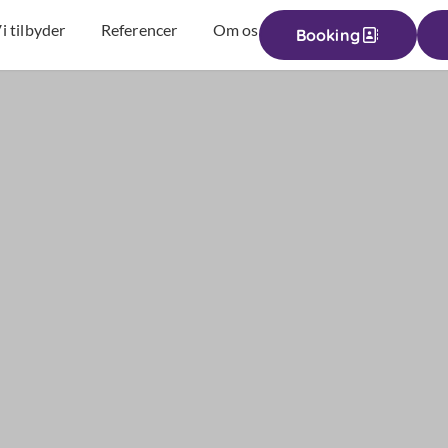
i tilbyder
Referencer
Om os
Booking